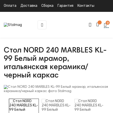
Оплата
Доставка
Сборка
Гарантия
Контакты
0
Toggle
☰
navigation
Стол NORD 240 MARBLES KL-
99 Белый мрамор,
итальянская керамика/
черный каркас