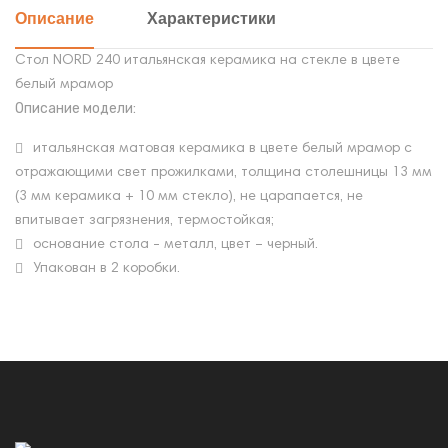
Описание
Характеристики
Стол NORD 240 итальянская керамика на стекле в цвете
белый мрамор
Описание модели:
итальянская матовая керамика в цвете белый мрамор с
отражающими свет прожилками, толщина столешницы 13 мм
(3 мм керамика + 10 мм стекло), не царапается, не
впитывает загрязнения, термостойкая;
основание стола - металл, цвет – черный.
Упакован в 2 коробки.