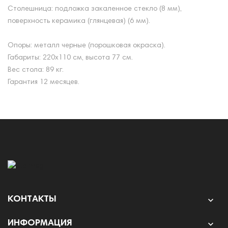
Столешница: подложка закаленное стекло (8 мм),
поверхность керамика (глянцевая) (6 мм).
Опоры: металл черные (порошковая окраска).
Габариты: 220х110 см, высота 77 см.
Вес стола: 89 кг.
Гарантия 12 месяцев.
КОНТАКТЫ

ИНФОРМАЦИЯ
