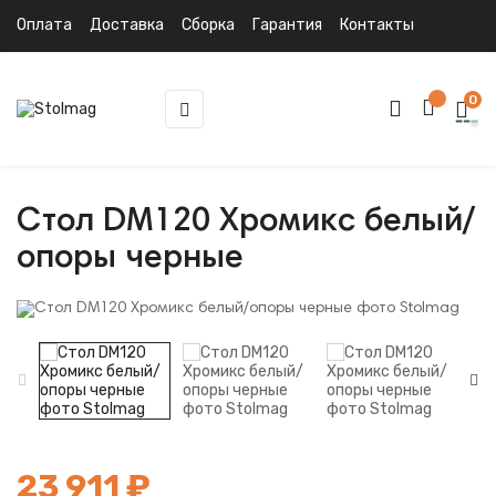
Оплата
Доставка
Сборка
Гарантия
Контакты
0
Toggle
☰
navigation
Стол DM120 Хромикс белый/
опоры черные
23 911 ₽