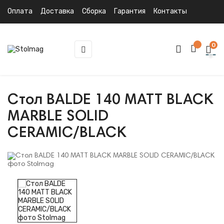
Оплата
Доставка
Сборка
Гарантия
Контакты
0
Toggle
☰
navigation
Стол BALDE 140 MATT BLACK
MARBLE SOLID
CERAMIC/BLACK