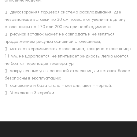
Описание модели:
двухсторонняя торцевая система раскладывания, две
независимые вставки по 30 см позволяют увеличить длину
столешницы на 170 или 200 см при необходимости;
рисунок вставок может не совпадать и не являться
продолжением рисунка основной столешницы;
матовая керамическая столешница, толщина столешницы
11 мм, не царапается, не впитывает жидкость, легко моется,
не боится перепадов температур;
закругленные углы основной столешницы и вставок более
безопасны в эксплуатации;
основание и база стола - металл, цвет - черный.
Упакован в 3 коробки.