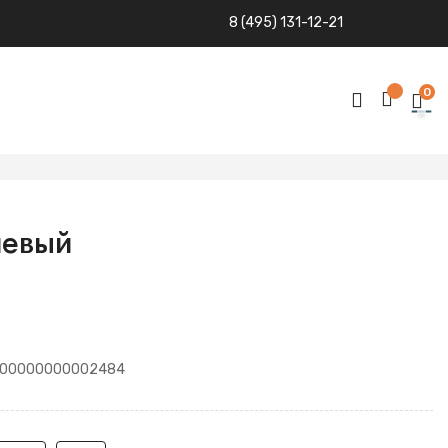
8 (495) 131-12-21
0
невый
00000000002484