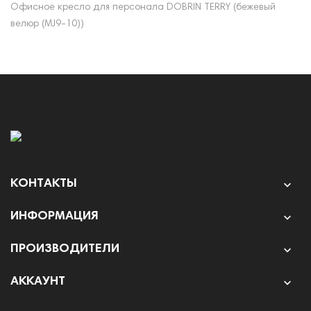
Офисное кресло для персонала DOBRIN TERRY (бежевый
велюр (MJ9-10))
КОНТАКТЫ

ИНФОРМАЦИЯ

ПРОИЗВОДИТЕЛИ

АККАУНТ
