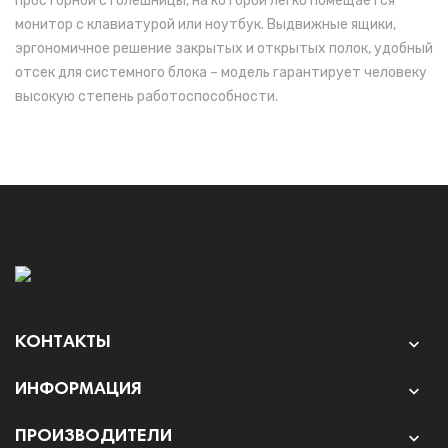
просторной столешницы, на которой легко помещается
монитор с клавиатурой или ноутбук. Выдвижные ящики,
эргономичное решение закрытых и открытых полок, удобный
отсек для системного блока – модель гарантирует человеку
высокую степень работоспособности.
КОНТАКТЫ

ИНФОРМАЦИЯ

ПРОИЗВОДИТЕЛИ
