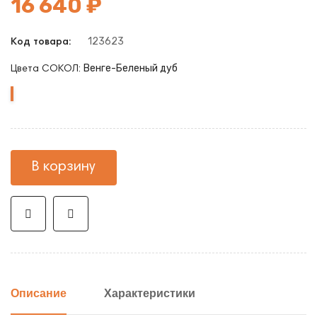
16 640 ₽
123623
Код товара:
Венге-Беленый дуб
Цвета СОКОЛ:
Венге-
Дуб
Дуб
Беленый
Делано
Юкон
дуб
В корзину
Описание
Характеристики