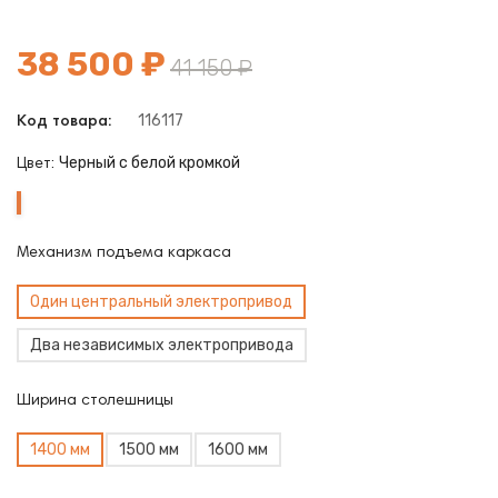
38 500 ₽
41 150 ₽
116117
Код товара:
Черный с белой кромкой
Цвет:
Черный
с
белой
Механизм подъема каркаса
кромкой
Один центральный электропривод
Два независимых электропривода
Ширина столешницы
1400 мм
1500 мм
1600 мм