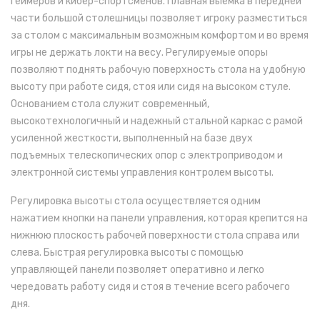
геймеров и кибер-спортсменов. Плавная выемка в передней
части большой столешницы позволяет игроку разместиться
за столом с максимальным возможным комфортом и во время
игры не держать локти на весу. Регулируемые опоры
позволяют поднять рабочую поверхность стола на удобную
высоту при работе сидя, стоя или сидя на высоком стуле.
Основанием стола служит современный,
высокотехнологичный и надежный стальной каркас с рамой
усиленной жесткости, выполненный на базе двух
подъемных телескопических опор
с электроприводом
и
электронной системы управления контролем высоты
.
Регулировка высоты стола осуществляется одним
нажатием кнопки на панели управления, которая крепится на
нижнюю плоскость рабочей поверхности стола справа или
слева. Быстрая регулировка высоты с помощью
управляющей панели позволяет оперативно и легко
чередовать работу сидя и стоя в течение всего рабочего
дня.