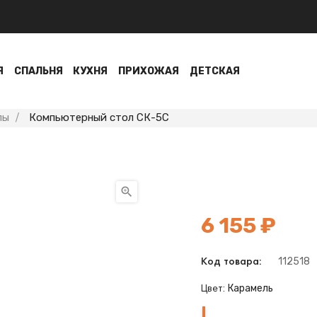
Я
СПАЛЬНЯ
КУХНЯ
ПРИХОЖАЯ
ДЕТСКАЯ
лы
Компьютерный стол СК-5С

6 155 ₽
112518
Код товара:
Карамель
Цвет:
Карамель
Венге
Нельсон
Белый
Шамони