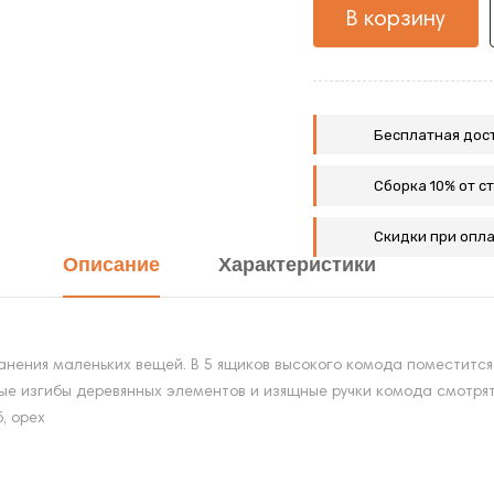
В корзину
Бесплатная дост
Сборка 10% от с
Скидки при опла
Описание
Характеристики
анения маленьких вещей. В 5 ящиков высокого комода поместитс
вные изгибы деревянных элементов и изящные ручки комода смотр
, орех