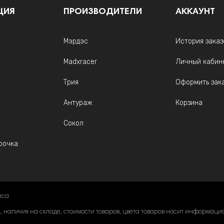
ЦИЯ
ПРОИЗВОДИТЕЛИ
АККАУНТ
Мэрдэс
История заказ
Madxracer
Личный кабин
Трия
Оформить зак
Антураж
Корзина
Сокол
рочка
иса
наличия на складе, стоимости товаров, цвета товаров носит информацион