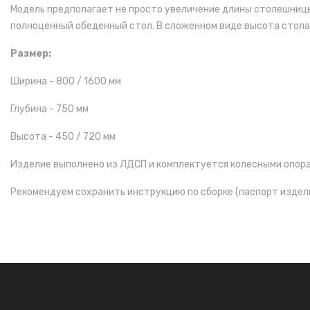
Модель предполагает не просто увеличение длины столешницы о
полноценный обеденный стол. В сложенном виде высота стола 
Размер:
Ширина -
800 / 1600
мм
Глубина - 750 мм
Высота -
450 / 720
мм
Изделие выполнено из ЛДСП и комплектуется колесными опора
Рекомендуем сохранить инструкцию по сборке (паспорт издели