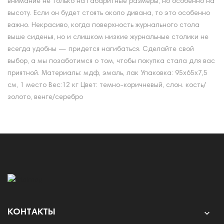
внимание не только на габаритные размеры, но особенно на
высоту. Если он будет стоять около дивана, то это особенно
важно. Некрасиво, когда поверхность журнального стола
выше сиденья, но и слишком низкие журнальные столики не
всегда удобны — придется нагибаться. Сделайте свой
выбор, а мы позаботимся о том, чтобы покупка стала для вас
приятной. Материалы: мдф, эмаль, лак Упаковка: 95х65х7,5
см, 1 место Вес:12 кг Цвет: темно-коричневый, слон. кость/
золото, венге/серебро
КОНТАКТЫ
