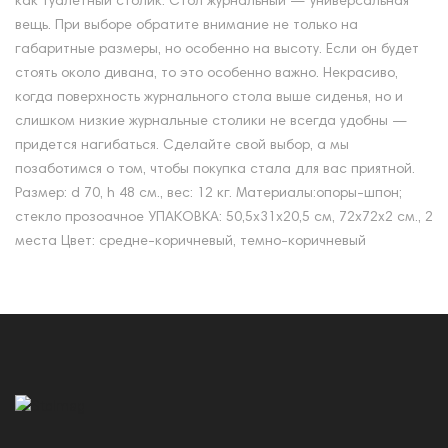
как туалетный столик. Стол журнальный — универсальная
вещь. При выборе обратите внимание не только на
габаритные размеры, но особенно на высоту. Если он будет
стоять около дивана, то это особенно важно. Некрасиво,
когда поверхность журнального стола выше сиденья, но и
слишком низкие журнальные столики не всегда удобны —
придется нагибаться. Сделайте свой выбор, а мы
позаботимся о том, чтобы покупка стала для вас приятной.
Размер: d 70, h 48 см., вес: 12 кг. Материалы:опоры-шпон;
стекло прозоачное УПАКОВКА: 50,5х31х20,5 см, 72х72х2 см., 2
места Цвет: средне-коричневый, темно-коричневый