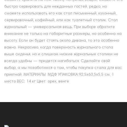
быстро сервировать для нежданных гостей, редко, но
сможете использовать его как стол письменный, кухонный,
сервировочный, кофейный, или как туалетный столик. Стол
журнальный — универсальная вещь. При выборе обратите
внимание не только на габаритные размеры, но особенно на
высоту. Если он будет стоять около дивана, то это особенно
важно. Некрасиво, когда поверхность журнального стола
выше сиденья, но и слишком низкие журнальные столики не
всегда удобны — придется нагибаться. Сделайте свой
выбор, а мы позаботимся о том, чтобы покупка стала для вас
приятной. МАТЕРИАЛЫ: МДФ УПАКОВКА:92,5x63,5х5,5 см, 1
место ВЕС: 14 кг Цвет: орех, венге