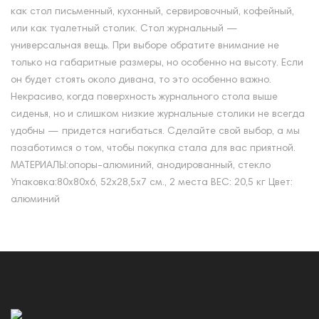
как стол письменный, кухонный, сервировочный, кофейный,
или как туалетный столик. Стол журнальный —
универсальная вещь. При выборе обратите внимание не
только на габаритные размеры, но особенно на высоту. Если
он будет стоять около дивана, то это особенно важно.
Некрасиво, когда поверхность журнального стола выше
сиденья, но и слишком низкие журнальные столики не всегда
удобны — придется нагибаться. Сделайте свой выбор, а мы
позаботимся о том, чтобы покупка стала для вас приятной.
МАТЕРИАЛЫ:опоры-алюминий, анодированный, стекло
Упаковка:80х80х6, 52х28,5х7 см., 2 места ВЕС: 20,5 кг Цвет:
алюминий