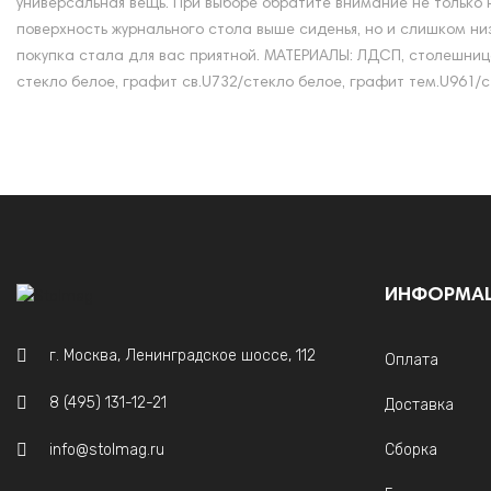
универсальная вещь. При выборе обратите внимание не только н
поверхность журнального стола выше сиденья, но и слишком ни
покупка стала для вас приятной. МАТЕРИАЛЫ: ЛДСП, столешница-
стекло белое, графит св.U732/стекло белое, графит тем.U961/с
ИНФОРМА
г. Москва, Ленинградское шоссе, 112
Оплата
8 (495) 131-12-21
Доставка
info@stolmag.ru
Сборка