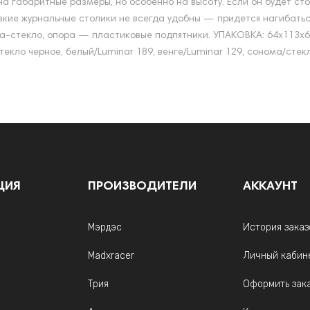
а габаритные размеры, но особенно на высоту. Если он будет сто
зкие журнальные столики не всегда удобны — придется нагибаться
стекло, опора — пластиковые подпятники. УПАКОВКА: 64х113х6,5 с
текло черное, белый/Luminar 189, венге/Luminar 129, сонома/стек
ЦИЯ
ПРОИЗВОДИТЕЛИ
АККАУНТ
Мэрдэс
История заказ
Madxracer
Личный кабин
Трия
Оформить зак