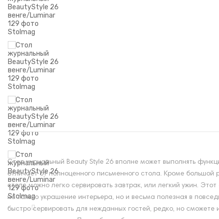
Стол журнальный Beauty Style 26 вполне может выполнять функ
отличает от полноценного письменного стола. Кроме большой ра
столе можно легко сервировать завтрак, или легкий ужин. Это
не только украшение интерьера, но и весьма полезная в повсед
быстро сервировать для нежданных гостей, редко, но сможете 