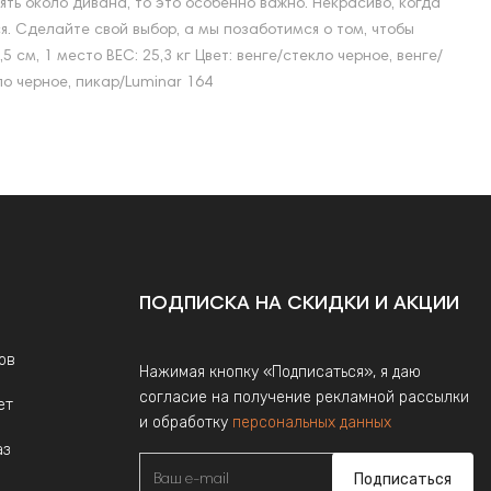
ять около дивана, то это особенно важно. Некрасиво, когда
. Сделайте свой выбор, а мы позаботимся о том, чтобы
м, 1 место ВЕС: 25,3 кг Цвет: венге/стекло черное, венге/
ло черное, пикар/Luminar 164
ПОДПИСКА НА СКИДКИ И АКЦИИ
ов
Нажимая кнопку «Подписаться», я даю
согласие на получение рекламной рассылки
ет
и обработку
персональных данных
аз
Подписаться