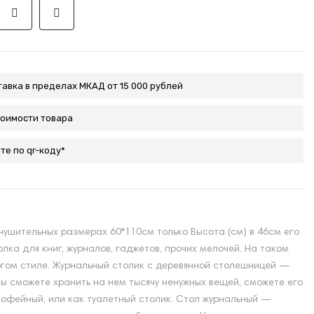
авка в пределах МКАД от 15 000 рублей
тоимости товара
те по qr-коду*
внушительных размерах 60*110см только Высота (см) в 46см его
лка для книг, журналов, гаджетов, прочих мелочей. На таком
рогом стиле. Журнальный столик с деревянной столешницей —
вы сможете хранить на нем тысячу ненужных вещей, сможете его
 кофейный, или как туалетный столик. Стол журнальный —