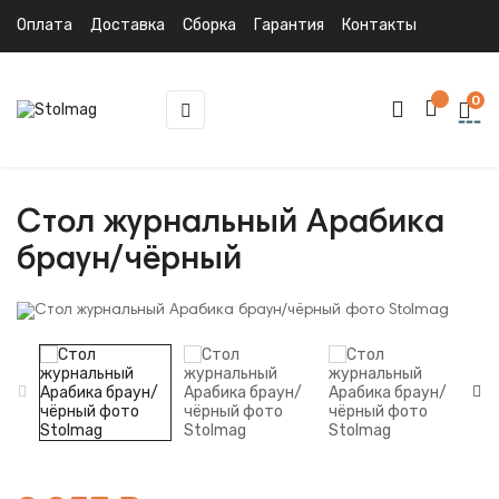
Оплата
Доставка
Сборка
Гарантия
Контакты
0
Toggle
☰
navigation
Стол журнальный Арабика
браун/чёрный