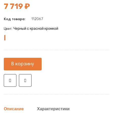
7 719 ₽
112067
Код товара:
Черный с красной кромкой
Цвет:
Черный
Черный
с
с
красной
белой
кромкой
кромкой
В корзину
Описание
Характеристики