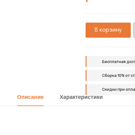
с
с
красной
белой
кромкой
кромкой
В корзину
Бесплатная дост
Сборка 10% от с
Скидки при опла
Описание
Характеристики