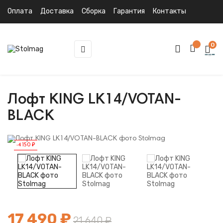
Оплата
Доставка
Сборка
Гарантия
Контакты
0
Toggle
☰
navigation
Лофт KING LK14/VOTAN-
BLACK
-4 150 ₽
17 490 ₽
21 640 ₽