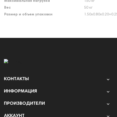
Максимальная нагрузка
150 кг
Вес
50 кг
Размер и объем упаковки
1.50х0.80х0.20=0.2
КОНТАКТЫ

ИНФОРМАЦИЯ

ПРОИЗВОДИТЕЛИ

АККАУНТ
