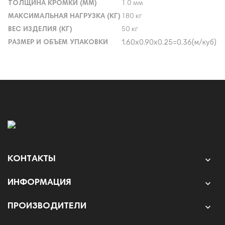
ТОЛЩИНА КРОМКИ (ММ)
1.0 мм
МАКСИМАЛЬНАЯ НАГРУЗКА (КГ)
180 кг
ВЕС ИЗДЕЛИЯ (КГ)
50 кг
1.60х0.90х0.25=0.36(м/куб)
РАЗМЕР И ОБЪЕМ УПАКОВКИ
КОНТАКТЫ

ИНФОРМАЦИЯ

ПРОИЗВОДИТЕЛИ
