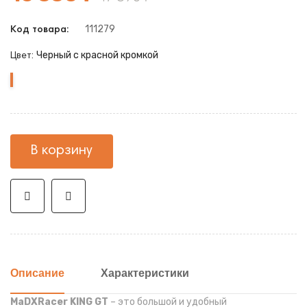
111279
Код товара:
Черный с красной кромкой
Цвет:
Черный
с
красной
кромкой
В корзину
Описание
Характеристики
MaDXRacer KING GT
– это большой и удобный