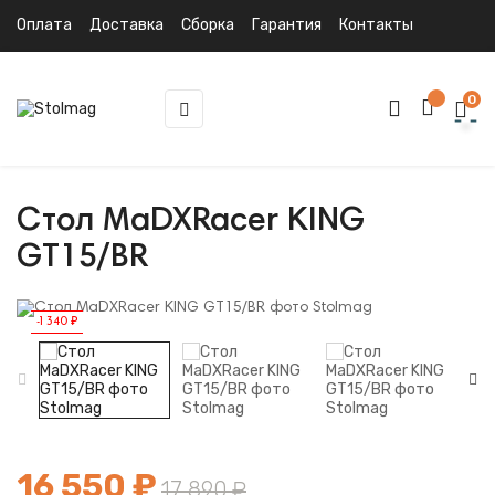
Оплата
Доставка
Сборка
Гарантия
Контакты
0
Toggle
☰
navigation
Стол MaDXRacer KING
GT15/BR
-1 340 ₽
16 550 ₽
17 890 ₽