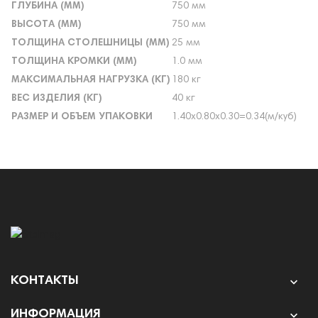
ГЛУБИНА (ММ)
750 мм
ВЫСОТА (ММ)
750 мм
ТОЛЩИНА СТОЛЕШНИЦЫ (ММ)
25 мм
ТОЛЩИНА КРОМКИ (ММ)
1.0 мм
МАКСИМАЛЬНАЯ НАГРУЗКА (КГ)
180 кг
ВЕС ИЗДЕЛИЯ (КГ)
40 кг
РАЗМЕР И ОБЪЕМ УПАКОВКИ
1.40х0.80х0.30=0.34(м/куб)
КОНТАКТЫ

ИНФОРМАЦИЯ
