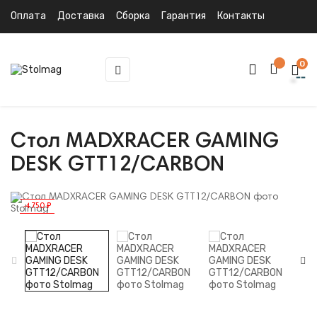
Оплата
Доставка
Сборка
Гарантия
Контакты
0
Toggle
☰
navigation
Стол MADXRACER GAMING
DESK GTT12/CARBON
-4 750 ₽