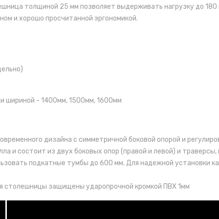
ешница толщиной 25 мм позволяет выдерживать нагрузку до 180 к
ном и хорошо просчитанной эргономикой.
дельно)
и шириной -
1400мм, 1500мм, 1600мм
современного дизайна с симметричной боковой опорой и регулир
лла и состоит из двух боковых опор (правой и левой) и траверс
ьзовать подкатные тумбы до 600 мм. Для надежной установки к
рая столешницы защищены ударопрочной кромкой ПВХ 1мм