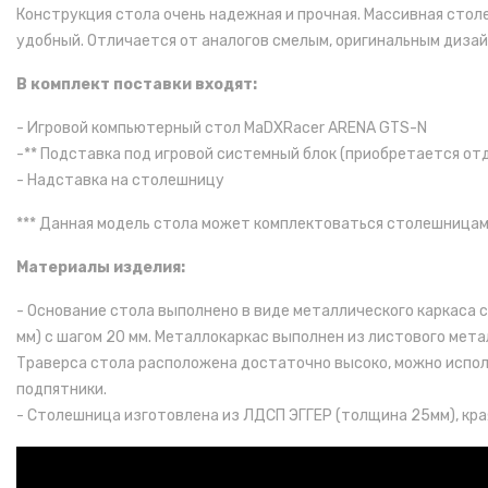
Конструкция стола очень надежная и прочная. Массивная стол
удобный. Отличается от аналогов смелым, оригинальным дизай
В комплект поставки входят:
- Игровой компьютерный стол MaDXRacer ARENA GTS-N
-** Подставка под игровой системный блок (приобретается от
- Надставка на столешницу
***
Данная модель стола может комплектоваться столешницам
Материалы изделия:
- Основание стола выполнено в виде металлического каркаса 
мм) с шагом 20 мм. Металлокаркас выполнен из листового мета
Траверса стола расположена достаточно высоко, можно испол
подпятники.
- Столешница изготовлена из ЛДСП ЭГГЕР (толщина 25мм), к