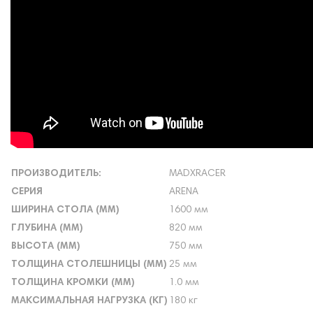
ПРОИЗВОДИТЕЛЬ:
MADXRACER
СЕРИЯ
ARENA
ШИРИНА СТОЛА (ММ)
1600 мм
ГЛУБИНА (ММ)
820 мм
ВЫСОТА (ММ)
750 мм
ТОЛЩИНА СТОЛЕШНИЦЫ (ММ)
25 мм
ТОЛЩИНА КРОМКИ (ММ)
1.0 мм
МАКСИМАЛЬНАЯ НАГРУЗКА (КГ)
180 кг