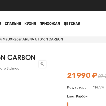
Я
СПАЛЬНЯ
КУХНЯ
ПРИХОЖАЯ
ДЕТСКАЯ
л MaDXRacer ARENA GTS16N CARBON
6N CARBON

21 990 ₽
27 
114774
Код товара:
Карбон
Цвет:
Карбон