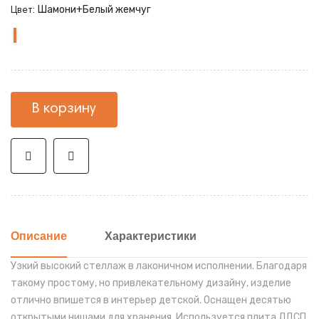
Шамони+Белый жемчуг
Цвет:
Шамони+Белый
Карамель
Нельсон
Карамель+Шамони
Карамель
жемчуг
+Белый
+Белый
жемчуг
жемчуг
В корзину
Описание
Характеристики
Узкий высокий стеллаж в лаконичном исполнении.
Благодаря
такому простому, но привлекательному дизайну, изделие
отлично впишется в интерьер детской.
Оснащен десятью
открытыми нишами для хранения.
Используется плита ЛДСП